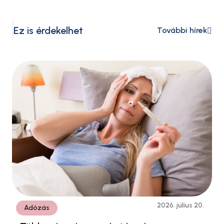
nagyobb keretösszeg és rugalmasabb
szabályozás áll a pályázók rendelkezésére. A
Ez is érdekelhet
További hírek
Nemzetgazdasági Minisztérium 2025
augusztusában módosította a GINOP Plusz-1.2.4-
25 – Mikro- és kisvállalkozások támogatása a …
2026. július 20.
Adózás