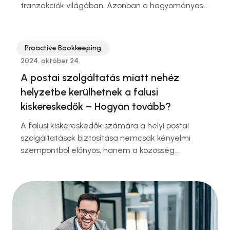
tranzakciók világában. Azonban a hagyományos
pénzügyi eszközöktől eltérően a kriptovaluták
számviteli kezelése komoly kihívásokat jelenthet.
Ebben a cikkben megvizsgáljuk, hogyan lehet
Proactive Bookkeeping
szabályosan nyilvántartani a kriptovalutákat,
2024. október 24.
hogyan kell elszámolni a velük kapcsolatos
A postai szolgáltatás miatt nehéz
ügyleteket, és milyen módszerekkel végezhető el
helyzetbe kerülhetnek a falusi
az év végi értékelés.
kiskereskedők – Hogyan tovább?
A falusi kiskereskedők számára a helyi postai
szolgáltatások biztosítása nemcsak kényelmi
szempontból előnyös, hanem a közösség
számára is fontos szerepet tölt be. Azonban a
személyi jövedelemadóról szóló törvény (szja)
jelenlegi szabályozása komoly adóterhet
jelenthet az átalányadózó vállalkozóknak, akik
postai szolgáltatásokat is nyújtanak. A cikk célja,
hogy rávilágítson a helyzet összetettségére, és