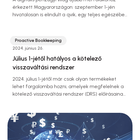
érkezett Magyarországon: szeptember 1-jén
hivatalosan is elindult a qvik, egy teljes egészében
hazai fejlesztésű azonnali fizetési megoldás. A
qvik nem csupán modern és gyors, hanem
biztonságos is, és mind a fogyasztók, mind a
Proactive Bookkeeping
kereskedők számára előnyös alternatívát kínál a
2024. június 26.
hagyományos fizetési rendszerekkel szemben.
Július 1-jétől hatályos a kötelező
Ebben a cikkben bemutatjuk, hogyan működik a
visszaváltási rendszer
qvik, milyen előnyöket kínál, és hogyan lehet
elkezdeni használni.
2024. július 1-jétől már csak olyan termékeket
lehet forgalomba hozni, amelyek megfelelnek a
kötelező visszaváltási rendszer (DRS) előírásainak
és rendelkeznek a szükséges MOHU
regisztrációval. Azon termékek, amelyeket 2024.
június 30-ig hoztak forgalomba, továbbra is
elérhetőek maradnak, de ezek csak szelektív
hulladékként kezelhetők, és nem gyűjthetők
vissza a DRS rendszerben.