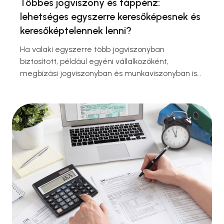
Többes jogviszony és táppénz:
lehetséges egyszerre keresőképesnek és
keresőképtelennek lenni?
Ha valaki egyszerre több jogviszonyban
biztosított, például egyéni vállalkozóként,
megbízási jogviszonyban és munkaviszonyban is
dolgozik, a keresőképtelenség és a táppénzre
való jogosultság kérdése korántsem egyértelmű.
A válasz az orvos döntésétől függ, nem
automatikus szabálytól. Mi alapján állapítható
meg a táppénz? Táppénz biztosítási
jogviszonyban fennálló keresőképtelenség esetén
állapítható meg. A keresőképtelenséget az arra
jogosult orvos, általában …