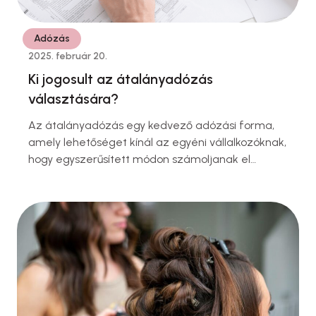
Adózás
2025. február 20.
Ki jogosult az átalányadózás
választására?
Az átalányadózás egy kedvező adózási forma,
amely lehetőséget kínál az egyéni vállalkozóknak,
hogy egyszerűsített módon számoljanak el
adókötelezettségeikkel. A rendszer egyik
legnagyobb előnye, hogy nem követeli meg a
részletes könyvelés vezetését, így időt és
erőforrást takarít meg a vállalkozók számára.