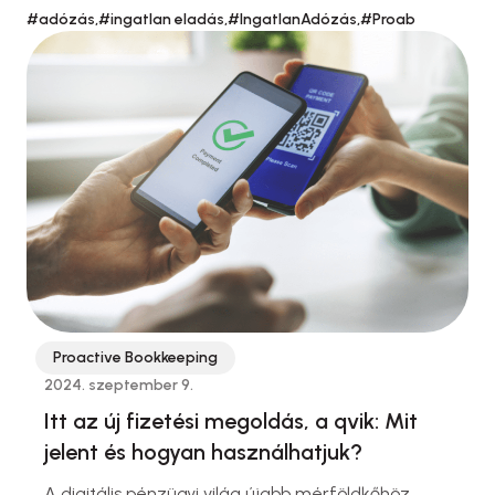
#adózás,
#ingatlan eladás,
#IngatlanAdózás,
#Proab
Proactive Bookkeeping
2024. szeptember 9.
Itt az új fizetési megoldás, a qvik: Mit
jelent és hogyan használhatjuk?
A digitális pénzügyi világ újabb mérföldkőhöz