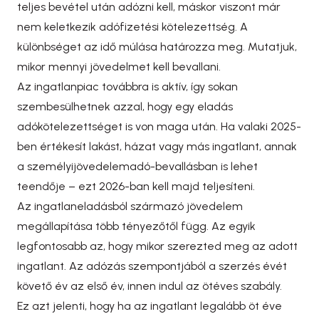
teljes bevétel után adózni kell, máskor viszont már
nem keletkezik adófizetési kötelezettség. A
különbséget az idő múlása határozza meg. Mutatjuk,
mikor mennyi jövedelmet kell bevallani.
Az ingatlanpiac továbbra is aktív, így sokan
szembesülhetnek azzal, hogy egy eladás
adókötelezettséget is von maga után. Ha valaki 2025-
ben értékesít lakást, házat vagy más ingatlant, annak
a személyijövedelemadó-bevallásban is lehet
teendője – ezt 2026-ban kell majd teljesíteni.
Az ingatlaneladásból származó jövedelem
megállapítása több tényezőtől függ. Az egyik
legfontosabb az, hogy mikor szerezted meg az adott
ingatlant. Az adózás szempontjából a szerzés évét
követő év az első év, innen indul az ötéves szabály.
Ez azt jelenti, hogy ha az ingatlant legalább öt éve