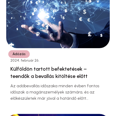
Adózás
2024. február 26.
Külföldön tartott befektetések –
teendők a bevallás kitöltése előtt
Az adóbevallás időszaka minden évben fontos
időszak a magánszemélyek számára, és az
előkészületek már jóval a határidő előtt
megkezdődnek. Az adóhatóság már elérhetővé
tette az adóbevalláshoz szükséges