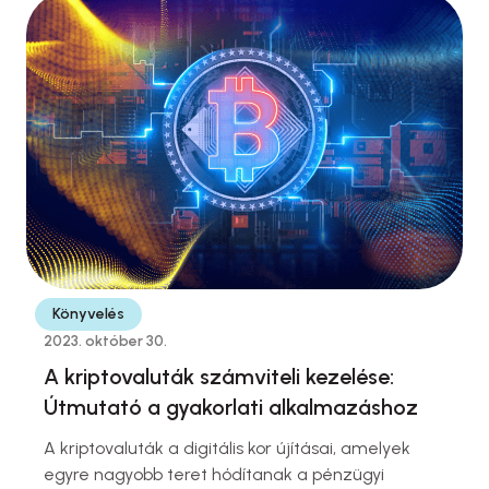
formanyomtatványt és a kitöltési útmutatót
honlapján, ami lehetőséget biztosít arra, hogy
időben megkezdődjön a szükséges
dokumentumok összegyűjtése és az adatok
előzetes felülvizsgálata.
Könyvelés
2023. október 30.
A kriptovaluták számviteli kezelése:
Útmutató a gyakorlati alkalmazáshoz
A kriptovaluták a digitális kor újításai, amelyek
egyre nagyobb teret hódítanak a pénzügyi