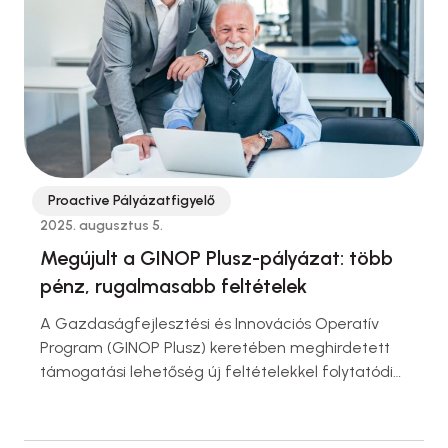
tanácsokat adjon a vállalkozóknak, hogyan
kerülhetik el a túlzott adóterheket.
Proactive Pályázatfigyelő
2025. augusztus 5.
Megújult a GINOP Plusz-pályázat: több
pénz, rugalmasabb feltételek
A Gazdaságfejlesztési és Innovációs Operatív
Program (GINOP Plusz) keretében meghirdetett
támogatási lehetőség új feltételekkel folytatódik.
A pályázat célja továbbra is a legkevésbé fejlett
térségek mikro- és kisvállalkozásainak
fejlesztése, azonban mostantól jelentősen