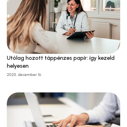
Miért volt szükség a 2022-es szigorításra, és miért
nem volt elegendő? A KATA 2013-ban …
Utólag hozott táppénzes papír: így kezeld
helyesen
2025. december 16.