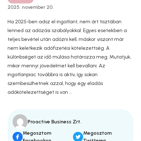
2025. november 20.
Ha 2025-ben adsz el ingatlant, nem árt tisztában
lenned az adózási szabályokkal. Egyes esetekben a
teljes bevétel után adózni kell, máskor viszont már
nem keletkezik adófizetési kötelezettség. A
különbséget az idő múlása határozza meg. Mutatjuk,
mikor mennyi jövedelmet kell bevallani. Az
ingatlanpiac továbbra is aktív, így sokan
szembesülhetnek azzal, hogy egy eladás
adókötelezettséget is von …
Proactive Business Zrt.
Megosztom
Megosztom
Facebookon
Twitteren