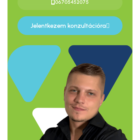
06705452075
Jelentkezem konzultációra