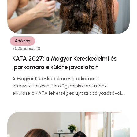
Adózás
2026. június 10.
KATA 2027: a Magyar Kereskedelmi és
Iparkamara elküldte javaslatait
A Magyar Kereskedelmi és Iparkamara
elkészítette és a Pénzügyminisztériumnak
elküldte a KATA lehetséges újraszabályozásával
kapcsolatos szakmai vitaanyagát. A 22 oldalas
dokumentum áttekinti a kisadózói rendszer
történetét, azonosítja a korábbi visszaélési
kockázatokat, és öt lehetséges szabályozási
alternatívát vázol fel a döntéshozók számára.